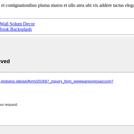
t contignationibus pluma muros et ullo area ubi vis addere tactus elegan
d Wall Solum Decor
 Book Backsplash