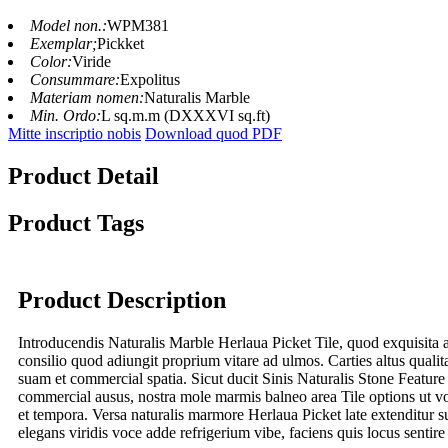
Model non.:
WPM381
Exemplar;
Pickket
Color:
Viride
Consummare:
Expolitus
Materiam nomen:
Naturalis Marble
Min. Ordo:
L sq.m.m (DXXXVI sq.ft)
Mitte inscriptio nobis
Download quod PDF
Product Detail
Product Tags
Product Description
Introducendis Naturalis Marble Herlaua Picket Tile, quod exquisita a
consilio quod adiungit proprium vitare ad ulmos. Carties altus quali
suam et commercial spatia. Sicut ducit Sinis Naturalis Stone Feature W
commercial ausus, nostra mole marmis balneo area Tile options ut vos
et tempora. Versa naturalis marmore Herlaua Picket late extenditur su
elegans viridis voce adde refrigerium vibe, faciens quis locus sentire