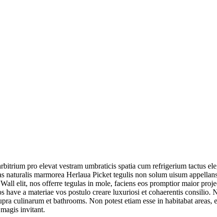
rbitrium pro elevat vestram umbraticis spatia cum refrigerium tactus e
tas naturalis marmorea Herlaua Picket tegulis non solum uisum appellans
all elit, nos offerre tegulas in mole, faciens eos promptior maior projec
 have a materiae vos postulo creare luxuriosi et cohaerentis consilio. N
pra culinarum et bathrooms. Non potest etiam esse in habitabat areas, er
 magis invitant.