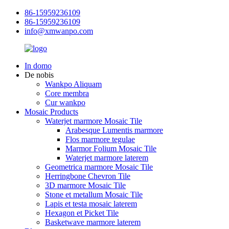
86-15959236109
86-15959236109
info@xmwanpo.com
In domo
De nobis
Wankpo Aliquam
Core membra
Cur wankpo
Mosaic Products
Waterjet marmore Mosaic Tile
Arabesque Lumentis marmore
Flos marmore tegulae
Marmor Folium Mosaic Tile
Waterjet marmore laterem
Geometrica marmore Mosaic Tile
Herringbone Chevron Tile
3D marmore Mosaic Tile
Stone et metallum Mosaic Tile
Lapis et testa mosaic laterem
Hexagon et Picket Tile
Basketwave marmore laterem