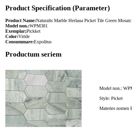
Product Specification (Parameter)
Product Name:
Naturalis Marble Herlaua Picket Tile Green Mosaic
Model non.:
WPM381
Exemplar;
Pickket
Color:
Viride
Consummare:
Expolitus
Productum seriem
Model non.: WP
Style: Picket
Materies nomen 