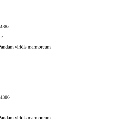
M382
ne
Pandam viridis marmoreum
M386
Pandam viridis marmoreum