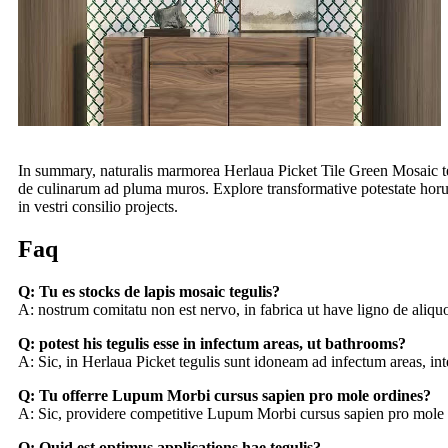
In summary, naturalis marmorea Herlaua Picket Tile Green Mosaic tegu
de culinarum ad pluma muros. Explore transformative potestate horum 
in vestri consilio projects.
Faq
Q: Tu es stocks de lapis mosaic tegulis?
A: nostrum comitatu non est nervo, in fabrica ut have ligno de aliquo
Q: potest his tegulis esse in infectum areas, ut bathrooms?
A: Sic, in Herlaua Picket tegulis sunt idoneam ad infectum areas, in
Q: Tu offerre Lupum Morbi cursus sapien pro mole ordines?
A: Sic, providere competitive Lupum Morbi cursus sapien pro mole emi
Q: Quid est optimus applications hae tegulis?