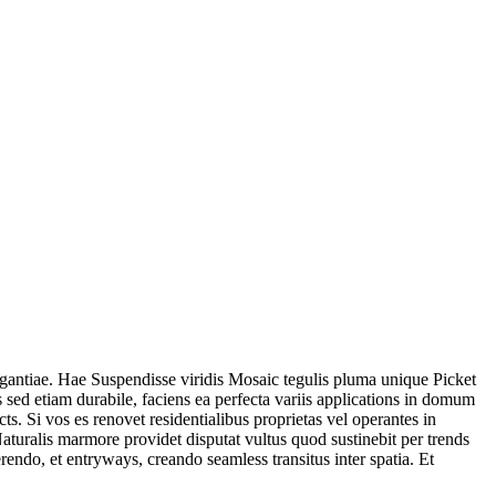
legantiae. Hae Suspendisse viridis Mosaic tegulis pluma unique Picket
 sed etiam durabile, faciens ea perfecta variis applications in domum
ts. Si vos es renovet residentialibus proprietas vel operantes in
aturalis marmore providet disputat vultus quod sustinebit per trends
endo, et entryways, creando seamless transitus inter spatia. Et