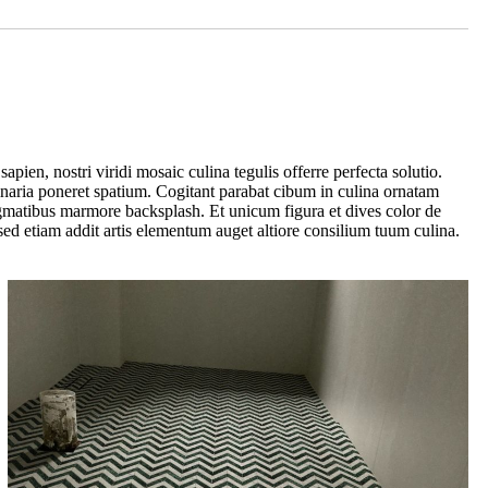
pien, nostri viridi mosaic culina tegulis offerre perfecta solutio.
naria poneret spatium. Cogitant parabat cibum in culina ornatam
stigmatibus marmore backsplash. Et unicum figura et dives color de
ed etiam addit artis elementum auget altiore consilium tuum culina.