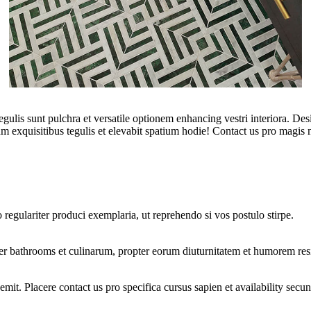
lis sunt pulchra et versatile optionem enhancing vestri interiora. Desi
exquisitibus tegulis et elevabit spatium hodie! Contact us pro magis no
 regulariter produci exemplaria, ut reprehendo si vos postulo stirpe.
ter bathrooms et culinarum, propter eorum diuturnitatem et humorem resi
t. Placere contact us pro specifica cursus sapien et availability secun