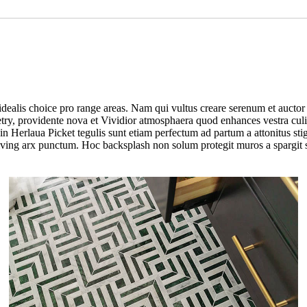
dealis choice pro range areas. Nam qui vultus creare serenum et auctor sa
try, providente nova et Vividior atmosphaera quod enhances vestra culi
um, in Herlaua Picket tegulis sunt etiam perfectum ad partum a attonitus 
tiving arx punctum. Hoc backsplash non solum protegit muros a spargit s